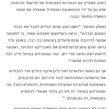
רחוק מספיק עם הכמויות העצומות של מרשמי תרופות,
אלא גם על ידי ההומאופת המתחיל שמעלה את אותה
השאלה מחוסר הבנה.
הספק המוטל, “האם יתכן שהם יכולים לקבל את הכוח
העצום הנדרש”, נראה כשלעצמו מטופש מאוד, כי למעשה
אפשר להיווכח שהם פועלים בעוצמה כה רבה. באופן גלוי
נראה שהם משנים ומרפאים את האובייקט המיועד, ואפשר
לראות זאת נעשה מדי יום. ומה שמתרחש בפועל חייב לכל
הפחות להיות אפשרי!
אך גם כאשר הלועגים העויינים אינם יכולים עוד להכחיש
את ההשפעה המתרחשת לנגד עיניהם, הם מבקשים,
באמצעות אנלוגיות טפשיות ושטותיות, להמעיט בערך מה
שמתרחש בפועל. זה לא רק בלתי אפשרי להמעיט
בתוצאות, זה גם מגוחך."
ודבר לא השתנה היום: אותן השאלות ואותם הטיעונים