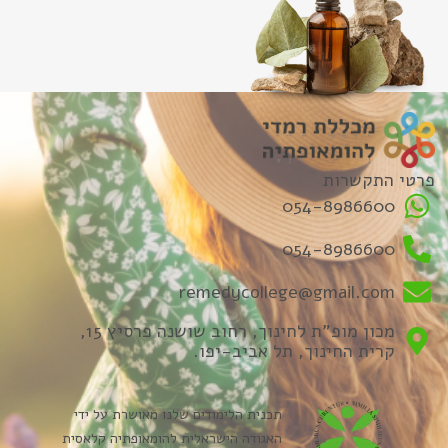
פרטי התקשרות
054-8986600
054-8986600
remedycollege@gmail.com
מכון מופ"ת לחינוך, רחוב שושנה פרסיץ 15,
קרית החינוך, תל אביב-יפו.
תכנית הלימודים שלנו מאושרת על ידי
האגודה הישראלית להומאופתיה קלאסית