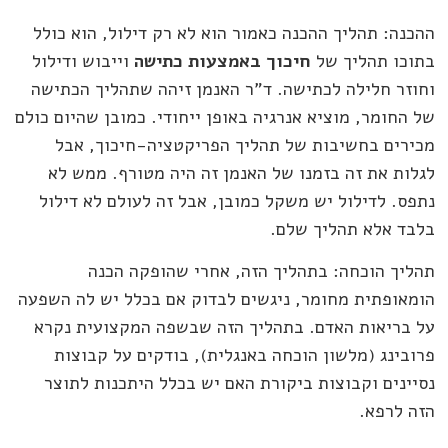
ההכנה: תהליך ההכנה כאמור הוא לא רק דילול, הוא כולל
בתוכו תהליך של
חיכוך באמצעות כתישה
וייבוש ודילול
וחוזר חלילה לכתישה. ד"ר האנמן זיהה שתהליך הכתישה
של החומר, מוציא אנרגיה באופן ייחודי. כמובן שהיום כולם
מכירים בחשיבות של תהליך הפריקטציה-חיכוך, אבל
לגלות את זה בזמנו של האנמן זה היה מטורף. ממש לא
נתפס. לדילול יש משקל כמובן, אבל זה לעולם לא דילול
בלבד אלא תהליך שלם.
תהליך הוכחה: בתהליך הזה, אחרי שהופקה הכנה
הומאופתית מחומר, ניגשים לבדוק אם בכלל יש לה השפעה
על בריאות האדם. בתהליך הזה שבשפה המקצועית נקרא
פרובינג (מלשון הוכחה באנגלית), בודקים על קבוצות
נסיינים וקבוצות ביקורת האם יש בכלל היתכנות לתוצר
הזה לרפא.