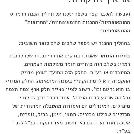
ועכשיו להסבר קצר בשפה שלנו על תהליך הכנת הרמדיס
ההומאופתיות/ההכנות ההומאופתיות/"התרופות"
ההומאופתיות:
בתהליך ההכנה יש מספר שלבים שהם סופר חשובים:
בחירת החומר
שאנחנו בודקים את ההיתכנות שלו להכנת
רמדי: בשלב הזה בוחרים חומר מעולמות הצמחים,
המינרלים או בע"ח. החלק הזה מתועד באופן מדויק.
ההקפדה היא לרמת הקטיף בעונה המתאימה, החלק המדויק
בו הוא נקטם וכו'. חשוב לציין באיזה חלק ארץ צמח הצמח
וכל מה שנוגע לבית הגידול. אותו הדבר נכון גם לגבי
מינרלים. המינרלים הם היסודות מהטבלה המחזורית של
מנדלייב שכולנו מכירים: חמצן, מימן, ברזל, גופרית,
אשלגן ועוד ועוד. גם כאן חשוב מאד המקור. כנ"ל לגבי
בע"ח.