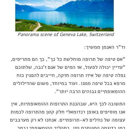
Panorama scene of Geneva Lake, Switzerland
וד"ר האנמן ממשיך:
"אם טיפה של תרופה מוחלשת כל כך", כך הם מתריסים,
"עדיין יכולה לפעול, אז המים של אגם ז'נבה, שלתוכם
נפלה טיפה של איזו תרופה חזקה, חייבים להפגין כוח
מרפא בכל טיפה ממנו. ועוד במיוחד, משום שהדילולים
ההומאופתיים גבוהים הרבה יותר”.
התשובה לכך היא, שבהכנת התרופות ההומאופתיות, אין
אנו מוסיפים באופן רנדומאלי חלק קטן מהתרופה לכמות
עצומה של נוזלים לא-תרופתיים. אנחנו לא רק מערבבים
כמו בדוגמה המגוחכת הזו. בתהליך ההומאופתי נבחר