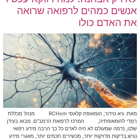
אנשים כמהים לרפואה שרואה
את האדם כולו
מאת: גיא טידור, הומאופת קלאסי RCHom מנהל מכללת
רֵמֵדִי להומאופתיה, המרכז לרפואת הרמב"ם. מבוא בעידן
שלנו, נדמה שמעולם לא היה לאדם כל כך הרבה מידע רפואי
נגיש.בדיקות מדויקות יותר, מכשירים חכמים יותר, מאגרי מידע