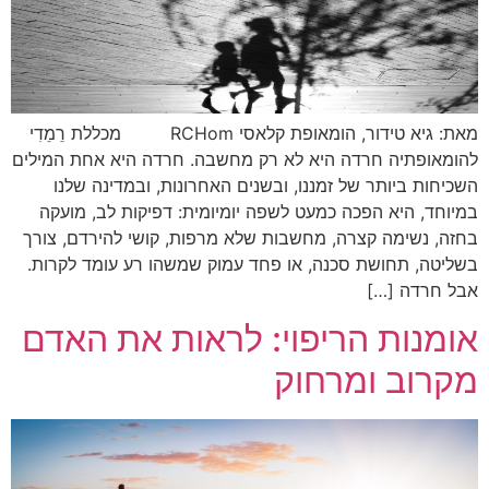
מאת: גיא טידור, הומאופת קלאסי RCHom מכללת רֵמֵדִי
להומאופתיה חרדה היא לא רק מחשבה. חרדה היא אחת המילים
השכיחות ביותר של זמננו, ובשנים האחרונות, ובמדינה שלנו
במיוחד, היא הפכה כמעט לשפה יומיומית: דפיקות לב, מועקה
בחזה, נשימה קצרה, מחשבות שלא מרפות, קושי להירדם, צורך
בשליטה, תחושת סכנה, או פחד עמוק שמשהו רע עומד לקרות.
אבל חרדה […]
אומנות הריפוי: לראות את האדם
מקרוב ומרחוק