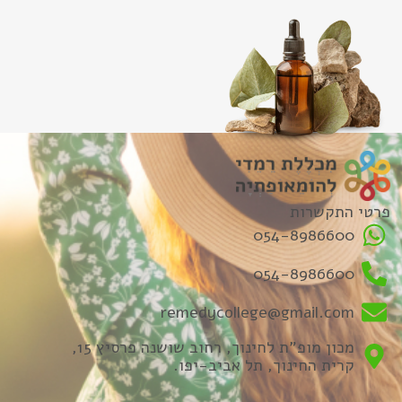
פרטי התקשרות
054-8986600
054-8986600
remedycollege@gmail.com
מכון מופ"ת לחינוך, רחוב שושנה פרסיץ 15,
קרית החינוך, תל אביב-יפו.