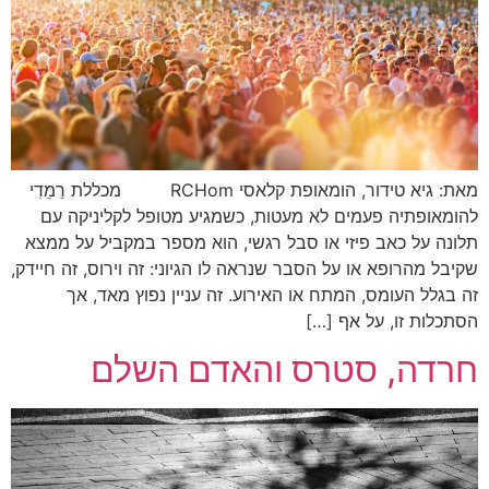
מאת: גיא טידור, הומאופת קלאסי RCHom מכללת רֵמֵדִי
להומאופתיה פעמים לא מעטות, כשמגיע מטופל לקליניקה עם
תלונה על כאב פיזי או סבל רגשי, הוא מספר במקביל על ממצא
שקיבל מהרופא או על הסבר שנראה לו הגיוני: זה וירוס, זה חיידק,
זה בגלל העומס, המתח או האירוע. זה עניין נפוץ מאד, אך
הסתכלות זו, על אף […]
חרדה, סטרס והאדם השלם