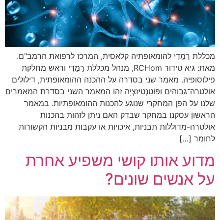
מכללת רֵמֵדִי להומאופתיה קלאסית, המרכז לרפואת הרמב"ם.
מאת: גיא טידור RCHom, מנהל מכללת רֵמֵדִי וראש מחלקת
פילוסופיה. מאמר שני בסדרה על ההכנה ההומאופתית, דילולים
אולטרה־גבוהים ופּוֹטֵנְטִיזַצְיָה זהו המאמר השני בסדרת המאמרים
שלנו על הפן המחקרי שנוגע להכנות ההומאופתיות. במאמר
הראשון עסקנו במחקר שבדק האם ניתן לזהות בהכנות
אולטרה-מדוללות תבניות, איכויות או עקבות מבניות הקשורות
לחומר […]
מדוע אותו קושי משפיע אחרת
על אנשים שונים?