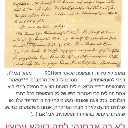
מאת: גיא טידור, הומאופת קלאסי RCHom מנהל מכללת
רֵמֵדִי להומאופתיה, המרכז לרפואת הרמב"ם. ***מאמר
להומאופתים*** מבוא: מילים משנות מציאות המילה רמדי היא
אחת המילים הכי נאמרות בפיו של כל הומאופת בכל רחבי
הגלובוס. בכל פעם שאנחנו ניגשים למגירת ה"רמדיס" שלנו או
שולחים מרשם לאחד מבתי המרקחת, אנחנו משתמשים במושג
שהשתרש עמוק בזהות ההומאופתית. אבל אם […]
לא רק אבחנה: למה דווקא עכשיו