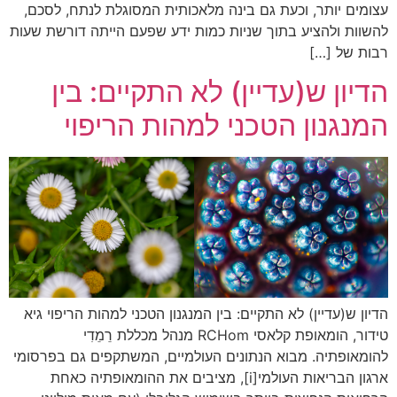
עצומים יותר, וכעת גם בינה מלאכותית המסוגלת לנתח, לסכם,
להשוות ולהציע בתוך שניות כמות ידע שפעם הייתה דורשת שעות
רבות של […]
הדיון ש(עדיין) לא התקיים: בין
המנגנון הטכני למהות הריפוי
הדיון ש(עדיין) לא התקיים: בין המנגנון הטכני למהות הריפוי גיא
טידור, הומאופת קלאסי RCHom מנהל מכללת רֵמֵדִי
להומאופתיה. מבוא הנתונים העולמיים, המשתקפים גם בפרסומי
ארגון הבריאות העולמי[i], מציבים את ההומאופתיה כאחת